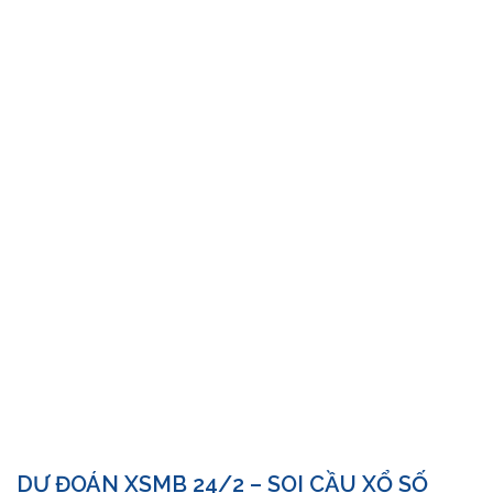
DỰ ĐOÁN XSMB 24/2 – SOI CẦU XỔ SỐ