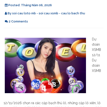
Posted:
Tháng Năm 06, 2026
By
soi cau loto mb - soi cau xsmb - cau lo bach thu
2 Comments
Dự
đoán
XSMB
12/11
Dự
đoán
XSMB
12/11/2026 chọn ra các cặp bạch thủ lô, những cặp lô xiên, lô