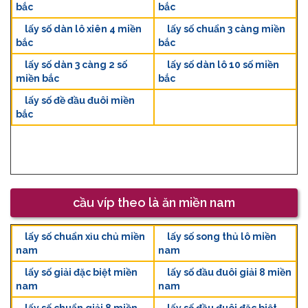
bắc
bắc
lấy số dàn lô xiên 4 miền
lấy số chuẩn 3 càng miền
bắc
bắc
lấy số dàn 3 càng 2 số
lấy số dàn lô 10 số miền
miền bắc
bắc
lấy số đề đầu đuôi miền
bắc
cầu víp theo là ăn miền nam
lấy số chuẩn xỉu chủ miền
lấy số song thủ lô miền
nam
nam
lấy số giải đặc biệt miền
lấy số đầu đuôi giải 8 miền
nam
nam
lấy số chuẩn giải 8 miền
lấy số đầu đuôi đặc biệt