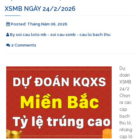
XSMB NGÀY 24/2/2026
Posted:
Tháng Năm 06, 2026
By
soi cau loto mb - soi cau xsmb - cau lo bach thu
2 Comments
Dự
đoán
XSMB
24/2
Chọn
ra các
cặp
bạch
thủ lô,
những
cặp lô