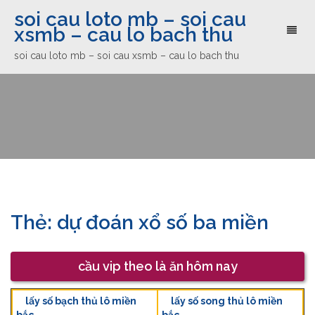
soi cau loto mb – soi cau
xsmb – cau lo bach thu
Toggl
naviga
soi cau loto mb – soi cau xsmb – cau lo bach thu
Thẻ:
dự đoán xổ số ba miền
cầu vip theo là ăn hôm nay
lấy số bạch thủ lô miền
lấy số song thủ lô miền
bắc
bắc