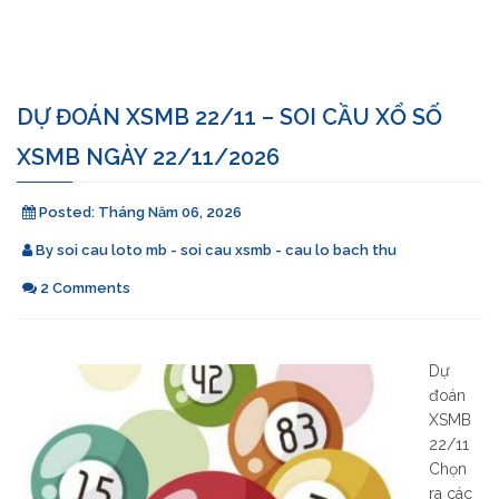
DỰ ĐOÁN XSMB 22/11 – SOI CẦU XỔ SỐ
XSMB NGÀY 22/11/2026
Posted:
Tháng Năm 06, 2026
By
soi cau loto mb - soi cau xsmb - cau lo bach thu
2 Comments
Dự
đoán
XSMB
22/11
Chọn
ra các