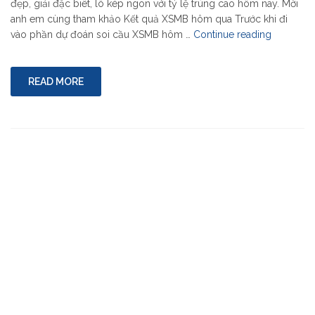
đẹp, giải đặc biêt, lô kép ngon với tỷ lệ trúng cao hôm nay. Mời
anh em cùng tham khảo Kết quả XSMB hôm qua Trước khi đi
"Dự
vào phần dự đoán soi cầu XSMB hôm …
Continue reading
đoán
XSMB
12/11
READ MORE
–
Soi
cầu
xổ
số
XSMB
ngày
12/11/20