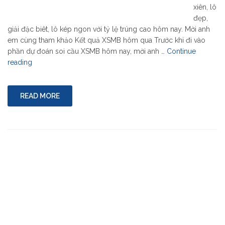
xiên, lô
đẹp,
giải đặc biêt, lô kép ngon với tỷ lệ trúng cao hôm nay. Mời anh
em cùng tham khảo Kết quả XSMB hôm qua Trước khi đi vào
phần dự đoán soi cầu XSMB hôm nay, mời anh …
Continue
"Dự
reading
đoán
XSMB
24/2
READ MORE
–
Soi
cầu
xổ
số
XSMB
ngày
24/2/2026"