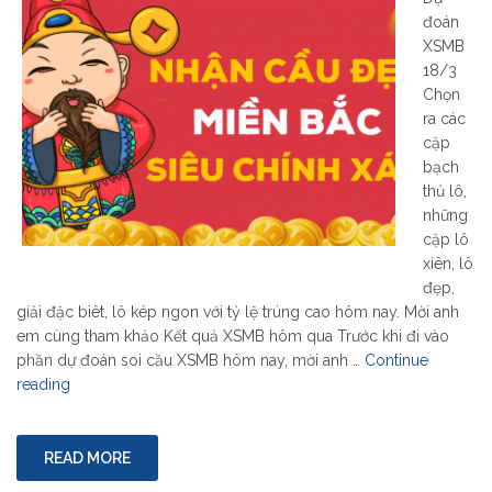
đoán
XSMB
18/3
Chọn
ra các
cặp
bạch
thủ lô,
những
cặp lô
xiên, lô
đẹp,
giải đặc biêt, lô kép ngon với tỷ lệ trúng cao hôm nay. Mời anh
em cùng tham khảo Kết quả XSMB hôm qua Trước khi đi vào
phần dự đoán soi cầu XSMB hôm nay, mời anh …
Continue
"Dự
reading
đoán
XSMB
18/3
READ MORE
–