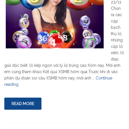
23/11
Chọn
ra các
cặp
bạch
thủ lô,
những
cặp lô
xiên, lô
đẹp,
giải đặc biêt, lô kép ngon với tỷ lệ trúng cao hôm nay. Mời anh
em cùng tham khảo Kết quả XSMB hôm qua Trước khi đi vào
phần dự đoán soi cầu XSMB hôm nay, mời anh …
Continue
"Dự
reading
đoán
XSMB
23/11
READ MORE
–
Soi
cầu
xổ