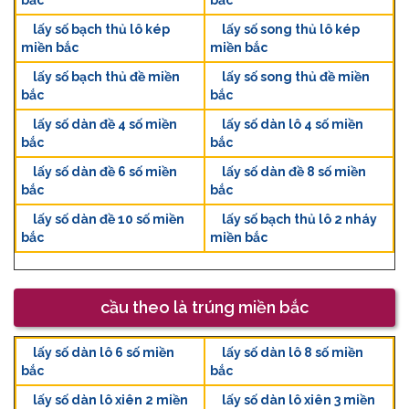
lấy số bạch thủ lô kép
lấy số song thủ lô kép
miền bắc
miền bắc
lấy số bạch thủ đề miền
lấy số song thủ đề miền
bắc
bắc
lấy số dàn đề 4 số miền
lấy số dàn lô 4 số miền
bắc
bắc
lấy số dàn đề 6 số miền
lấy số dàn đề 8 số miền
bắc
bắc
lấy số dàn đề 10 số miền
lấy số bạch thủ lô 2 nháy
bắc
miền bắc
cầu theo là trúng miền bắc
lấy số dàn lô 6 số miền
lấy số dàn lô 8 số miền
bắc
bắc
lấy số dàn lô xiên 2 miền
lấy số dàn lô xiên 3 miền