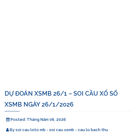
DỰ ĐOÁN XSMB 26/1 – SOI CẦU XỔ SỐ
XSMB NGÀY 26/1/2026
Posted:
Tháng Năm 06, 2026
By
soi cau loto mb - soi cau xsmb - cau lo bach thu