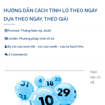
HƯỚNG DẪN CÁCH TÍNH LÔ THEO NGÀY
DỰA THEO NGÀY, THEO GIẢI
Posted:
Tháng Năm 09, 2026
Under:
Phương pháp chơi xổ số
By
soi cau loto mb - soi cau xsmb - cau lo bach thu
2 Comments
Hiện
nay có
rất