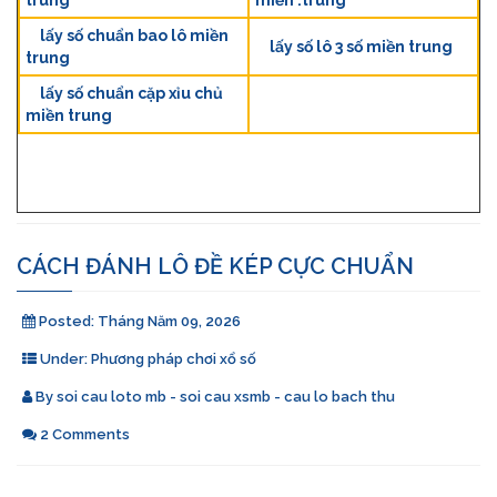
lấy số chuẩn bao lô miền
lấy số lô 3 số miền trung
trung
lấy số chuẩn cặp xỉu chủ
miền trung
CÁCH ĐÁNH LÔ ĐỀ KÉP CỰC CHUẨN
Posted:
Tháng Năm 09, 2026
Under:
Phương pháp chơi xổ số
By
soi cau loto mb - soi cau xsmb - cau lo bach thu
2 Comments