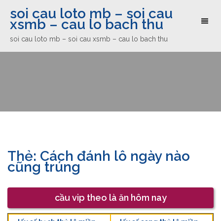
soi cau loto mb – soi cau
xsmb – cau lo bach thu
Toggl
naviga
soi cau loto mb – soi cau xsmb – cau lo bach thu
Thẻ:
Cách đánh lô ngày nào
cũng trúng
cầu vip theo là ăn hôm nay