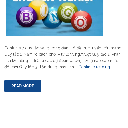
Contents 7 quy tắc vàng trong đánh lô đề trực tuyến trên mạng
Quy tắc 1: Nắm rõ cách chơi – tỷ lệ trúng/trượt Quy tắc 2: Phân
tích kỹ lưỡng – đưa ra các dự đoán và chọn tỷ lệ nào cao nhất
"7
để chơi Quy tắc 3: Tận dụng máy tính …
Continue reading
Quy
Tắc
Đánh
READ MORE
Lô
Đề
Trực
Tuyến
Bạn
Nên