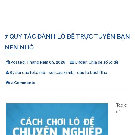
7 QUY TẮC ĐÁNH LÔ ĐỀ TRỰC TUYẾN BẠN
NÊN NHỚ
Posted:
Tháng Năm 09, 2026
Under:
Chia sẻ số lô đề
By
soi cau loto mb - soi cau xsmb - cau lo bach thu
2 Comments
Table
of