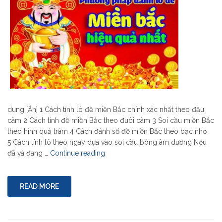
dung [Ẩn] 1 Cách tính lô đề miền Bắc chính xác nhất theo đầu
câm 2 Cách tính đề miền Bắc theo đuôi câm 3 Soi cầu miền Bắc
theo hình quả trám 4 Cách đánh số đề miền Bắc theo bạc nhớ
5 Cách tính lô theo ngày dựa vào soi cầu bóng âm dương Nếu
"Cách
đã và đang …
Continue reading
tính
lô
đề
READ MORE
miền
Bắc
hiệu