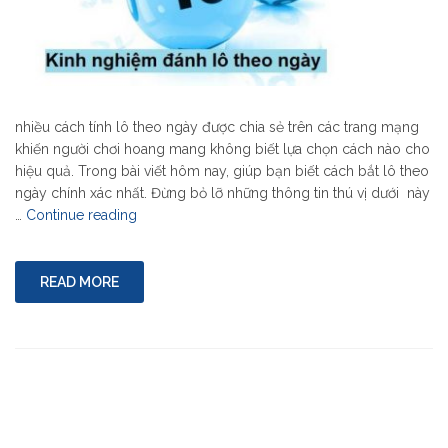
nhiều cách tính lô theo ngày được chia sẻ trên các trang mạng
khiến người chơi hoang mang không biết lựa chọn cách nào cho
hiệu quả. Trong bài viết hôm nay, giúp bạn biết cách bắt lô theo
ngày chính xác nhất. Đừng bỏ lỡ những thông tin thú vị dưới này
"Hướng
…
Continue reading
dẫn
cách
tính
READ MORE
lô
theo
ngày
dựa
theo
ngày,
theo