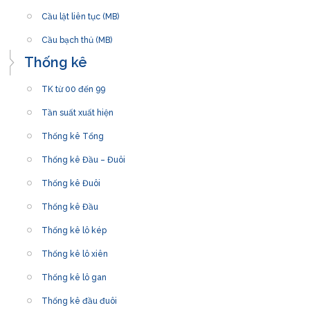
Cầu lật liên tục (MB)
Cầu bạch thủ (MB)
Thống kê
TK từ 00 đến 99
Tần suất xuất hiện
Thống kê Tổng
Thống kê Đầu – Đuôi
Thống kê Đuôi
Thống kê Đầu
Thống kê lô kép
Thống kê lô xiên
Thống kê lô gan
Thống kê đầu đuôi