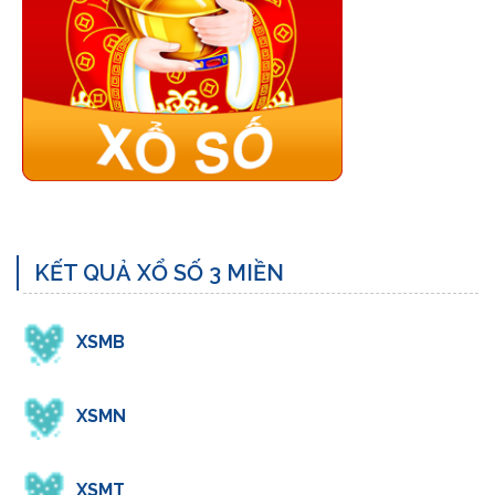
KẾT QUẢ XỔ SỐ 3 MIỀN
XSMB
XSMN
XSMT