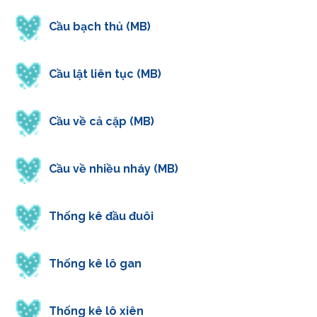
Cầu bạch thủ (MB)
Cầu lật liên tục (MB)
Cầu về cả cặp (MB)
Cầu về nhiều nháy (MB)
Thống kê đầu đuôi
Thống kê lô gan
Thống kê lô xiên