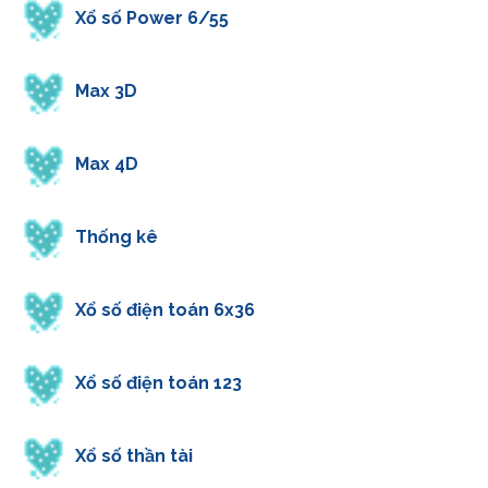
Xổ số Power 6/55
Max 3D
Max 4D
Thống kê
Xổ số điện toán 6x36
Xổ số điện toán 123
Xổ số thần tài