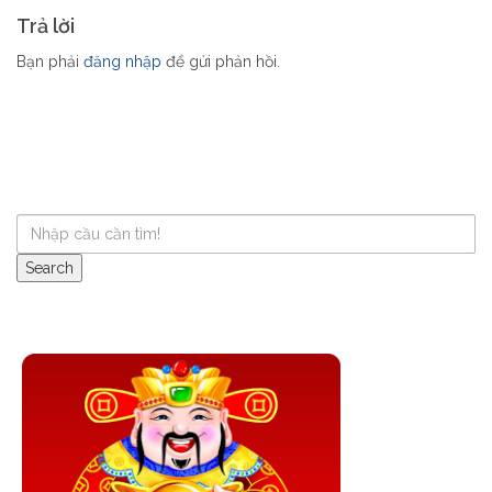
Trả lời
Bạn phải
đăng nhập
để gửi phản hồi.
Previous
Post
Search