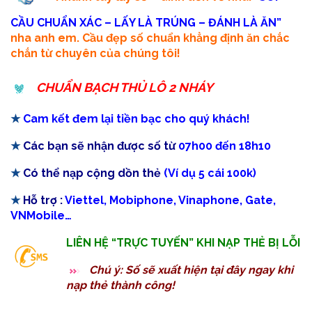
CẦU CHUẨN XÁC – LẤY LÀ TRÚNG – ĐÁNH LÀ ĂN”
nha anh em. Cầu đẹp số chuẩn khẳng định ăn chắc
chắn từ chuyên của chúng tôi!
CHUẨN BẠCH THỦ LÔ 2 NHÁY
★
Cam kết đem lại tiền bạc cho quý khách!
★
Các bạn sẽ nhận được số từ
07h00 đến 18h10
★
Có thể nạp cộng dồn thẻ
(Ví dụ 5 cái 100k)
★
Hỗ trợ :
Viettel, Mobiphone, Vinaphone, Gate,
VNMobile…
LIÊN HỆ “TRỰC TUYẾN” KHI NẠP THẺ BỊ LỖI
Chú ý: Số sẽ xuất hiện tại đây ngay khi
nạp thẻ thành công!