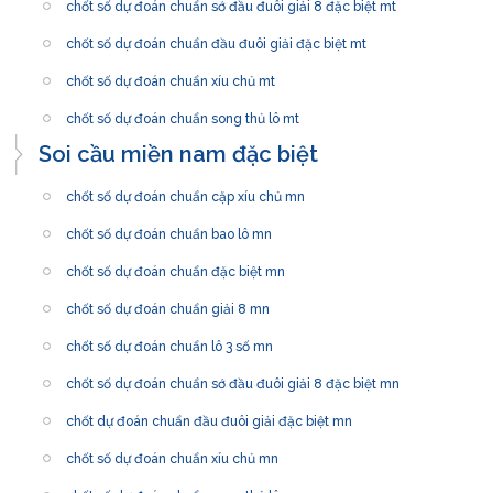
chốt số dự đoán chuẩn sớ đầu đuôi giải 8 đặc biệt mt
chốt số dự đoán chuẩn đầu đuôi giải đặc biệt mt
chốt số dự đoán chuẩn xíu chủ mt
chốt số dự đoán chuẩn song thủ lô mt
Soi cầu miền nam đặc biệt
chốt số dự đoán chuẩn cặp xíu chủ mn
chốt số dự đoán chuẩn bao lô mn
chốt số dự đoán chuẩn đặc biệt mn
chốt số dự đoán chuẩn giải 8 mn
chốt số dự đoán chuẩn lô 3 số mn
chốt số dự đoán chuẩn sớ đầu đuôi giải 8 đặc biệt mn
chốt dự đoán chuẩn đầu đuôi giải đặc biệt mn
chốt số dự đoán chuẩn xíu chủ mn