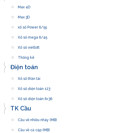
Max 4D
Max 3D
xổ số Power 6/55
Xổ số mega 6/45
Xổ số vietlott
Thống kê
Điện toán
Xổ số thần tài
Xổ số điện toán 123
Xổ số điện toán 6×36
TK Cầu
Cầu về nhiều nháy (MB)
Cầu về cả cặp (MB)