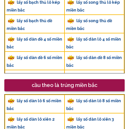
lấy số bạch thủ lô kép
lấy số song thủ lô kép
miền bắc
miền bắc
lấy số bạch thủ đề
lấy số song thủ đề
miền bắc
miền bắc
lấy số dàn đề 4 số miền
lấy số dàn lô 4 số miền
bắc
bắc
lấy số dàn đề 6 số miền
lấy số dàn đề 8 số miền
bắc
bắc
lấy số dàn đề 10 số
lấy số bạch thủ lô 2
miền bắc
nháy miền bắc
cầu theo là trúng miền bắc
lấy số dàn lô 6 số miền
lấy số dàn lô 8 số miền
bắc
bắc
lấy số dàn lô xiên 2
lấy số dàn lô xiên 3
miền bắc
miền bắc