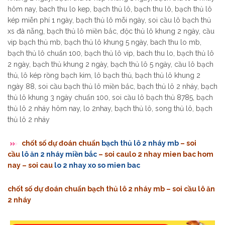
hôm nay, bach thu lo kep, bạch thủ lô, bạch thu lô, bạch thủ lô
kép miễn phí 1 ngày, bạch thủ lô mỗi ngày, soi cầu lô bạch thủ
xs đà nẵng, bạch thủ lô miền bắc, độc thủ lô khung 2 ngày, cầu
vip bạch thủ mb, bạch thủ lô khung 5 ngày, bach thu lo mb,
bạch thủ lô chuẩn 100, bạch thủ lô vip, bach thu lo, bạch thủ lô
2 ngày, bạch thủ khung 2 ngày, bạch thủ lô 5 ngày, cầu lô bạch
thủ, lô kép rồng bạch kim, lô bạch thủ, bạch thủ lô khung 2
ngày 88, soi cầu bạch thủ lô miền bắc, bạch thủ lô 2 nháy, bạch
thủ lô khung 3 ngày chuẩn 100, soi cầu lô bạch thủ 8785, bạch
thủ lô 2 nháy hôm nay, lo 2nhay, bạch thủ lô, song thủ lô, bạch
thủ lô 2 nháy
chốt số dự đoán chuẩn
bạch thủ lô 2 nháy mb
– soi
cầu
lô ăn 2 nháy miền bắc
– soi caulo 2 nhay mien bac hom
nay – soi cau
lo 2 nhay xo so mien bac
chốt số dự đoán chuẩn bạch thủ lô 2 nháy mb – soi cầu lô ăn
2 nháy