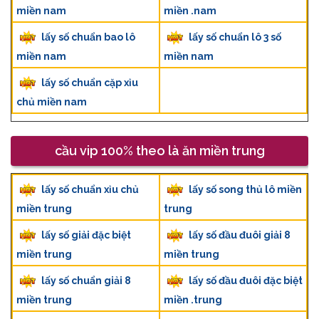
miền nam
miền .nam
lấy số chuẩn bao lô
lấy số chuẩn lô 3 số
miền nam
miền nam
lấy số chuẩn cặp xỉu
chủ miền nam
cầu vip 100% theo là ăn miền trung
lấy số chuẩn xỉu chủ
lấy số song thủ lô miền
miền trung
trung
lấy số giải đặc biệt
lấy số đầu đuôi giải 8
miền trung
miền trung
lấy số chuẩn giải 8
lấy số đầu đuôi đặc biệt
miền trung
miền .trung