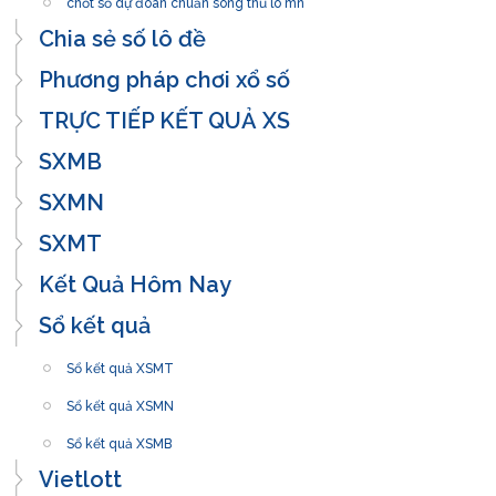
chốt số dự đoán chuẩn song thủ lô mn
Chia sẻ số lô đề
Phương pháp chơi xổ số
TRỰC TIẾP KẾT QUẢ XS
SXMB
SXMN
SXMT
Kết Quả Hôm Nay
Sổ kết quả
Sổ kết quả XSMT
Sổ kết quả XSMN
Sổ kết quả XSMB
Vietlott