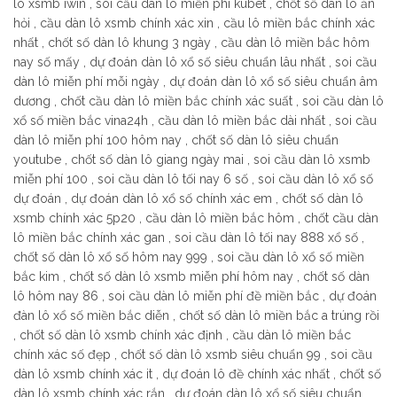
lô xsmb iwin , soi cầu dàn lô miễn phí kubet , chốt số dàn lô ăn
hỏi , cầu dàn lô xsmb chính xác xin , cầu lô miền bắc chính xác
nhất , chốt số dàn lô khung 3 ngày , cầu dàn lô miền bắc hôm
nay số mấy , dự đoán dàn lô xổ số siêu chuẩn lâu nhất , soi cầu
dàn lô miễn phí mỗi ngày , dự đoán dàn lô xổ số siêu chuẩn âm
dương , chốt cầu dàn lô miền bắc chính xác suất , soi cầu dàn lô
xổ số miền bắc vina24h , cầu dàn lô miền bắc dài nhất , soi cầu
dàn lô miễn phí 100 hôm nay , chốt số dàn lô siêu chuẩn
youtube , chốt số dàn lô giang ngày mai , soi cầu dàn lô xsmb
miễn phí 100 , soi cầu dàn lô tối nay 6 số , soi cầu dàn lô xổ số
dự đoán , dự đoán dàn lô xổ số chính xác em , chốt số dàn lô
xsmb chính xác 5p20 , cầu dàn lô miền bắc hôm , chốt cầu dàn
lô miền bắc chính xác gan , soi cầu dàn lô tối nay 888 xổ số ,
chốt số dàn lô xổ số hôm nay 999 , soi cầu dàn lô xổ số miền
bắc kim , chốt số dàn lô xsmb miễn phí hôm nay , chốt số dàn
lô hôm nay 86 , soi cầu dàn lô miễn phí đề miền bắc , dự đoán
đàn lô xổ số miền bắc diễn , chốt số dàn lô miền bắc a trúng rồi
, chốt số dàn lô xsmb chính xác định , cầu dàn lô miền bắc
chính xác số đẹp , chốt số dàn lô xsmb siêu chuẩn 99 , soi cầu
dàn lô xsmb chính xác it , dự đoán lô đề chính xác nhất , chốt số
dàn lô xsmb chính xác rắn , dự đoán dàn lô xổ số siêu chuẩn