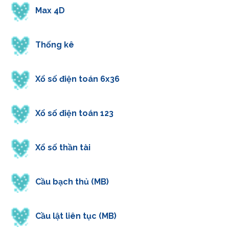
Max 4D
Thống kê
Xổ số điện toán 6x36
Xổ số điện toán 123
Xổ số thần tài
Cầu bạch thủ (MB)
Cầu lật liên tục (MB)