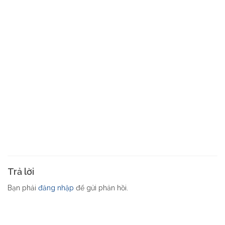
Trả lời
Bạn phải
đăng nhập
để gửi phản hồi.