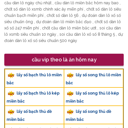
cầu dàn lô ngày chủ nhật , cầu dàn lô miền bắc hôm nay bao ,
chốt số dàn lô xsmb chính xác ây miễn phí , chốt số dàn lô siêu
chuẩn bạch miễn phí , chốt số dàn lô 56 , dự đoán dàn lô xổ số
siêu chuẩn ông , dự đoán dàn lô miền bắc đạo , chốt số dàn lô
xổ số 247 miễn phí , chốt cầu dàn lô miền bắc ướt , soi cầu dàn
lô xsmb siêu chuẩn 10 ngày , soi cầu dàn lô xổ số 8 tháng 5 , dự
đoán dàn lô xổ số siêu chuẩn 500 ngày
cầu vip theo là ăn hôm nay
lấy số bạch thủ lô miền
lấy số song thủ lô miền
bắc
bắc
lấy số bạch thủ lô kép
lấy số song thủ lô kép
miền bắc
miền bắc
lấy số bạch thủ đề
lấy số song thủ đề
miền bắc
miền bắc