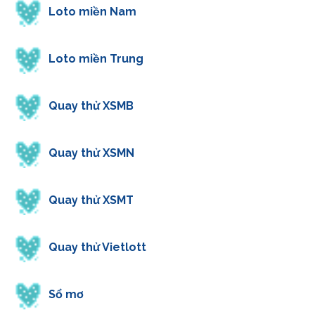
Loto miền Nam
Loto miền Trung
Quay thử XSMB
Quay thử XSMN
Quay thử XSMT
Quay thử Vietlott
Sổ mơ