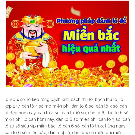
lo vip 4 số, lô kép rồng bạch kim, bach thu lo, bạch thu lo, lo
kep 247, dàn lô 4 số mb miễn phí, dan lo 6 so, dàn lô 3 số, dàn
lô đẹp hôm nay, dan lo 4 so, dan lo 10 so, dan lo 6, dàn lô 6 số
miền phí, lô dàn hôm nay, dan lo 6 so mien phi, dan lo 3 so, dàn
lô 10 số siêu víp miền bắc, lô dàn 6 số, dàn lô trượt hàng ngày,
dàn lô 6 số miền bắc, dàn lô 4 số, dàn lô 4 số miền phí miền