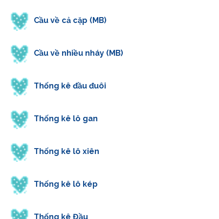
Cầu về cả cặp (MB)
Cầu về nhiều nháy (MB)
Thống kê đầu đuôi
Thống kê lô gan
Thống kê lô xiên
Thống kê lô kép
Thống kê Đầu