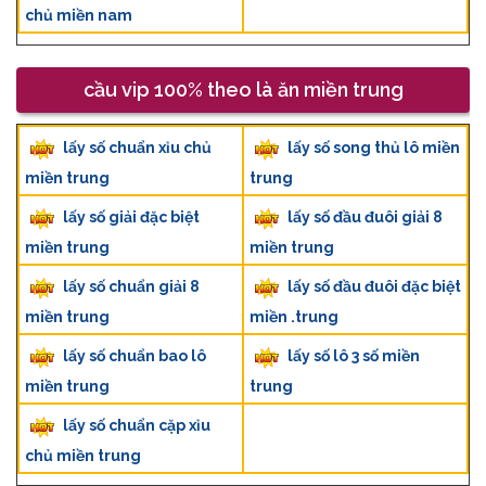
chủ miền nam
cầu vip 100% theo là ăn miền trung
lấy số chuẩn xỉu chủ
lấy số song thủ lô miền
miền trung
trung
lấy số giải đặc biệt
lấy số đầu đuôi giải 8
miền trung
miền trung
lấy số chuẩn giải 8
lấy số đầu đuôi đặc biệt
miền trung
miền .trung
lấy số chuẩn bao lô
lấy số lô 3 số miền
miền trung
trung
lấy số chuẩn cặp xỉu
chủ miền trung