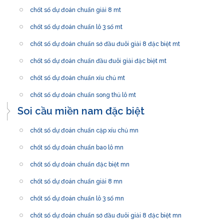
chốt số dự đoán chuẩn giải 8 mt
chốt số dự đoán chuẩn lô 3 số mt
chốt số dự đoán chuẩn sớ đầu đuôi giải 8 đặc biệt mt
chốt số dự đoán chuẩn đầu đuôi giải đặc biệt mt
chốt số dự đoán chuẩn xíu chủ mt
chốt số dự đoán chuẩn song thủ lô mt
Soi cầu miền nam đặc biệt
chốt số dự đoán chuẩn cặp xíu chủ mn
chốt số dự đoán chuẩn bao lô mn
chốt số dự đoán chuẩn đặc biệt mn
chốt số dự đoán chuẩn giải 8 mn
chốt số dự đoán chuẩn lô 3 số mn
chốt số dự đoán chuẩn sớ đầu đuôi giải 8 đặc biệt mn