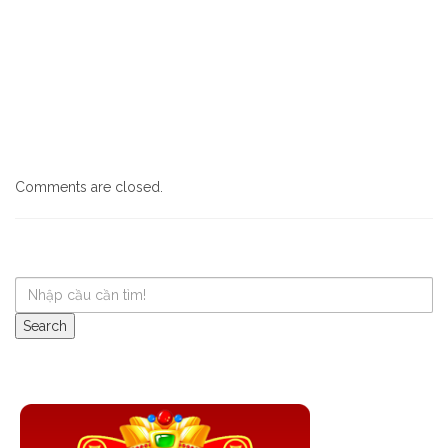
Comments are closed.
Previous
Next
Post
Post
Search