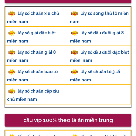
lấy số chuẩn xỉu chủ
lấy số song thủ lô miền
miền nam
nam
lấy số giải đặc biệt
lấy số đầu đuôi giải 8
miền nam
miền nam
lấy số chuẩn giải 8
lấy số đầu đuôi đặc biệt
miền nam
miền .nam
lấy số chuẩn bao lô
lấy số chuẩn lô 3 số
miền nam
miền nam
lấy số chuẩn cặp xỉu
chủ miền nam
cầu vip 100% theo là ăn miền trung