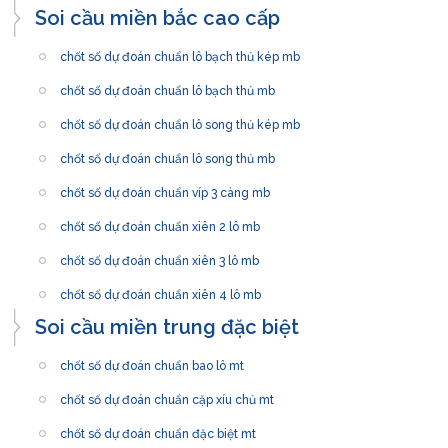
Soi cầu miền bắc cao cấp
chốt số dự đoán chuẩn lô bạch thủ kép mb
chốt số dự đoán chuẩn lô bạch thủ mb
chốt số dự đoán chuẩn lô song thủ kép mb
chốt số dự đoán chuẩn lô song thủ mb
chốt số dự đoán chuẩn víp 3 càng mb
chốt số dự đoán chuẩn xiên 2 lô mb
chốt số dự đoán chuẩn xiên 3 lô mb
chốt số dự đoán chuẩn xiên 4 lô mb
Soi cầu miền trung đặc biệt
chốt số dự đoán chuẩn bao lô mt
chốt số dự đoán chuẩn cặp xíu chủ mt
chốt số dự đoán chuẩn đặc biệt mt