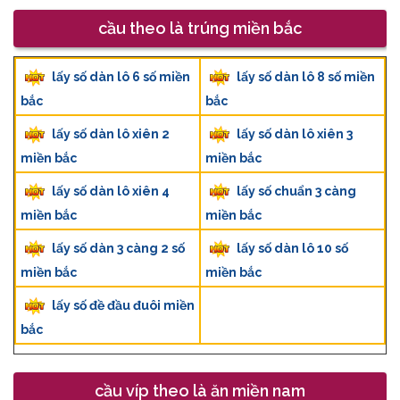
lấy số dàn đề 10 số
lấy số bạch thủ lô 2
miền bắc
nháy miền bắc
cầu theo là trúng miền bắc
lấy số dàn lô 6 số miền
lấy số dàn lô 8 số miền
bắc
bắc
lấy số dàn lô xiên 2
lấy số dàn lô xiên 3
miền bắc
miền bắc
lấy số dàn lô xiên 4
lấy số chuẩn 3 càng
miền bắc
miền bắc
lấy số dàn 3 càng 2 số
lấy số dàn lô 10 số
miền bắc
miền bắc
lấy số đề đầu đuôi miền
bắc
cầu víp theo là ăn miền nam