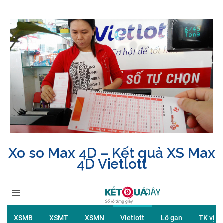
Xo so Max 4D – Kết quả XS Max
4D Vietlott