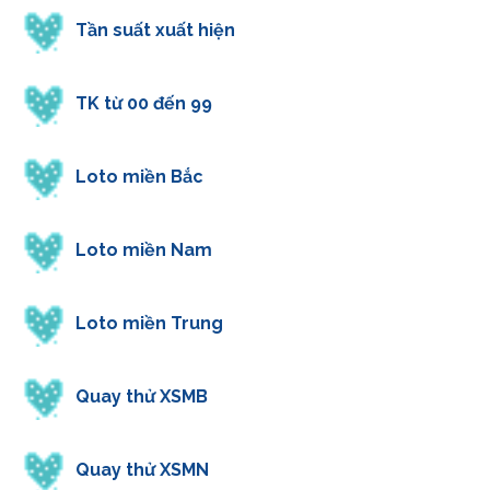
Tần suất xuất hiện
TK từ 00 đến 99
Loto miền Bắc
Loto miền Nam
Loto miền Trung
Quay thử XSMB
Quay thử XSMN