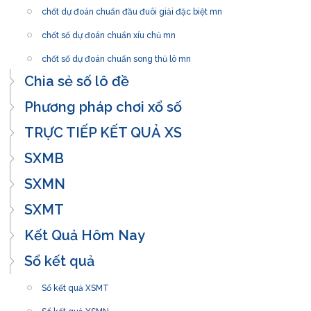
chốt dự đoán chuẩn đầu đuôi giải đặc biệt mn
chốt số dự đoán chuẩn xíu chủ mn
chốt số dự đoán chuẩn song thủ lô mn
Chia sẻ số lô đề
Phương pháp chơi xổ số
TRỰC TIẾP KẾT QUẢ XS
SXMB
SXMN
SXMT
Kết Quả Hôm Nay
Sổ kết quả
Sổ kết quả XSMT