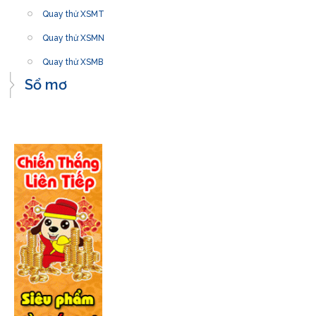
Quay thử XSMT
Quay thử XSMN
Quay thử XSMB
Sổ mơ