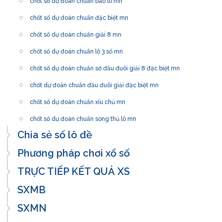
chốt số dự đoán chuẩn bao lô mn
chốt số dự đoán chuẩn đặc biệt mn
chốt số dự đoán chuẩn giải 8 mn
chốt số dự đoán chuẩn lô 3 số mn
chốt số dự đoán chuẩn sớ đầu đuôi giải 8 đặc biệt mn
chốt dự đoán chuẩn đầu đuôi giải đặc biệt mn
chốt số dự đoán chuẩn xíu chủ mn
chốt số dự đoán chuẩn song thủ lô mn
Chia sẻ số lô đề
Phương pháp chơi xổ số
TRỰC TIẾP KẾT QUẢ XS
SXMB
SXMN