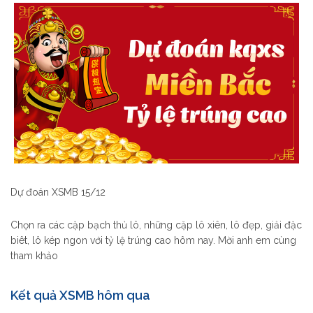
Dự đoán XSMB 15/12
Chọn ra các cặp bạch thủ lô, những cặp lô xiên, lô đẹp, giải đặc
biêt, lô kép ngon với tỷ lệ trúng cao hôm nay. Mời anh em cùng
tham khảo
Kết quả XSMB hôm qua