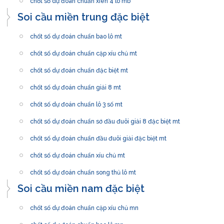
chốt số dự đoán chuẩn xiên 4 lô mb
Soi cầu miền trung đặc biệt
chốt số dự đoán chuẩn bao lô mt
chốt số dự đoán chuẩn cặp xíu chủ mt
chốt số dự đoán chuẩn đặc biệt mt
chốt số dự đoán chuẩn giải 8 mt
chốt số dự đoán chuẩn lô 3 số mt
chốt số dự đoán chuẩn sớ đầu đuôi giải 8 đặc biệt mt
chốt số dự đoán chuẩn đầu đuôi giải đặc biệt mt
chốt số dự đoán chuẩn xíu chủ mt
chốt số dự đoán chuẩn song thủ lô mt
Soi cầu miền nam đặc biệt
chốt số dự đoán chuẩn cặp xíu chủ mn