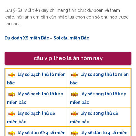
Lưu ý: Bài viết trên đây chỉ mang tính chất dự đoán và tham
khảo, nên anh em cần cân nhắc lựa chọn con số phù hợp trước
khi chơi.
Dự đoán XS miền Bắc
–
Soi cầu miền Bắc
cầu vip theo là ăn hôm nay
lấy số bạch thủ lô miền
lấy số song thủ lô miền
bắc
bắc
lấy số bạch thủ lô kép
lấy số song thủ lô kép
miền bắc
miền bắc
lấy số bạch thủ đề
lấy số song thủ đề
miền bắc
miền bắc
lấy số dàn đề 4 số miền
lấy số dàn lô 4 số miền