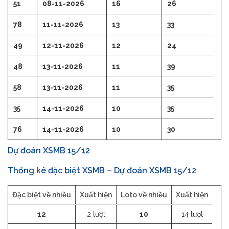
51
08-11-2026
16
26
78
11-11-2026
13
33
49
12-11-2026
12
24
48
13-11-2026
11
39
58
13-11-2026
11
35
35
14-11-2026
10
35
76
14-11-2026
10
30
Dự đoán XSMB 15/12
Thống kê đặc biệt XSMB – Dự đoán XSMB 15/12
Đặc biệt về nhiều
Xuất hiện
Loto về nhiều
Xuất hiện
12
2 lượt
10
14 lượt