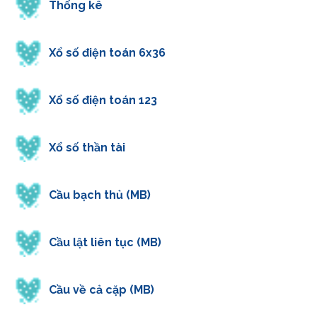
Thống kê
Xổ số điện toán 6x36
Xổ số điện toán 123
Xổ số thần tài
Cầu bạch thủ (MB)
Cầu lật liên tục (MB)
Cầu về cả cặp (MB)