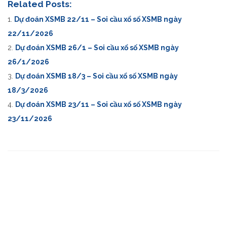
Related Posts:
Dự đoán XSMB 22/11 – Soi cầu xổ số XSMB ngày
22/11/2026
Dự đoán XSMB 26/1 – Soi cầu xổ số XSMB ngày
26/1/2026
Dự đoán XSMB 18/3 – Soi cầu xổ số XSMB ngày
18/3/2026
Dự đoán XSMB 23/11 – Soi cầu xổ số XSMB ngày
23/11/2026