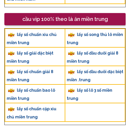
cầu vip 100% theo là ăn miền trung
lấy số chuẩn xỉu chủ
lấy số song thủ lô miền
miền trung
trung
lấy số giải đặc biệt
lấy số đầu đuôi giải 8
miền trung
miền trung
lấy số chuẩn giải 8
lấy số đầu đuôi đặc biệt
miền trung
miền .trung
lấy số chuẩn bao lô
lấy số lô 3 số miền
miền trung
trung
lấy số chuẩn cặp xỉu
chủ miền trung