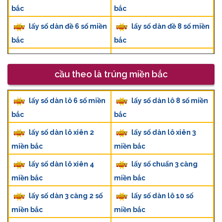
bắc
bắc
lấy số dàn đề 6 số miền
lấy số dàn đề 8 số miền
bắc
bắc
lấy số dàn đề 10 số
lấy số bạch thủ lô 2
miền bắc
nháy miền bắc
cầu theo là trúng miền bắc
lấy số dàn lô 6 số miền
lấy số dàn lô 8 số miền
bắc
bắc
lấy số dàn lô xiên 2
lấy số dàn lô xiên 3
miền bắc
miền bắc
lấy số dàn lô xiên 4
lấy số chuẩn 3 càng
miền bắc
miền bắc
lấy số dàn 3 càng 2 số
lấy số dàn lô 10 số
miền bắc
miền bắc