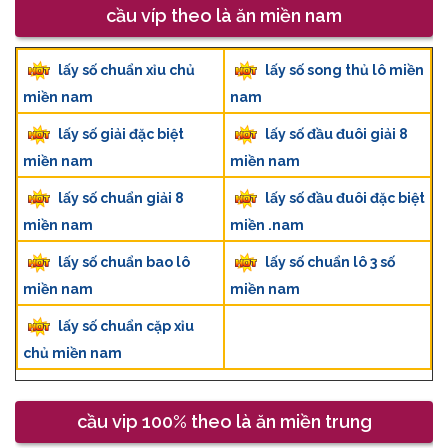
cầu víp theo là ăn miền nam
lấy số chuẩn xỉu chủ
lấy số song thủ lô miền
miền nam
nam
lấy số giải đặc biệt
lấy số đầu đuôi giải 8
miền nam
miền nam
lấy số chuẩn giải 8
lấy số đầu đuôi đặc biệt
miền nam
miền .nam
lấy số chuẩn bao lô
lấy số chuẩn lô 3 số
miền nam
miền nam
lấy số chuẩn cặp xỉu
chủ miền nam
cầu vip 100% theo là ăn miền trung