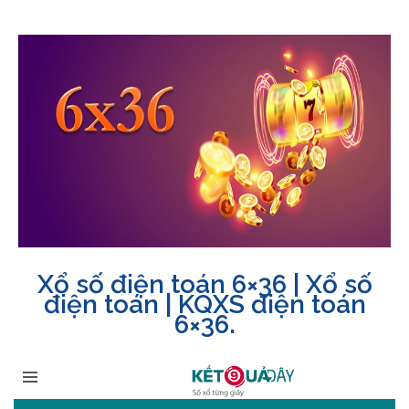
Xổ số điện toán 6×36 | Xổ số
điện toán | KQXS điện toán
6×36.