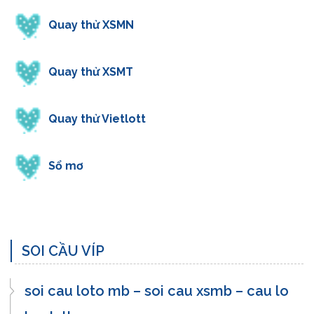
Quay thử XSMN
Quay thử XSMT
Quay thử Vietlott
Sổ mơ
SOI CẦU VÍP
soi cau loto mb – soi cau xsmb – cau lo