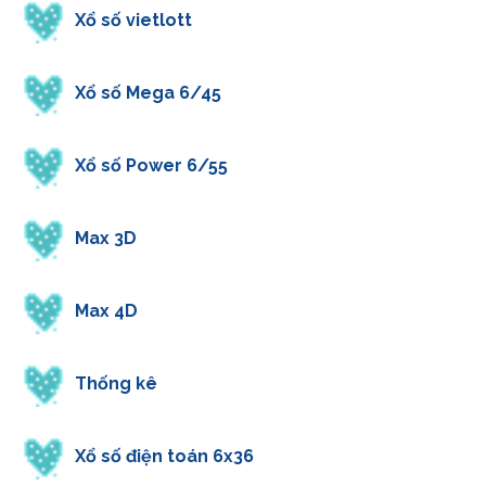
Xổ số vietlott
Xổ số Mega 6/45
Xổ số Power 6/55
Max 3D
Max 4D
Thống kê
Xổ số điện toán 6x36