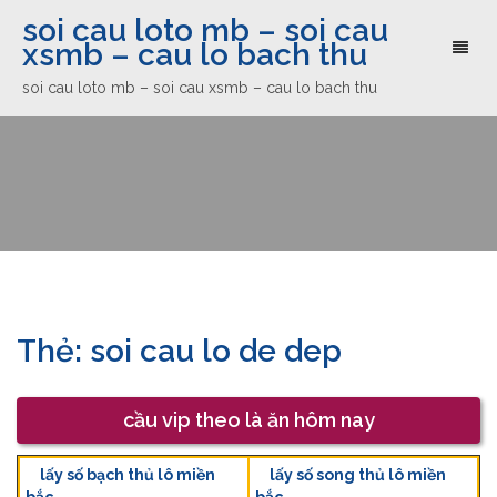
soi cau loto mb – soi cau
xsmb – cau lo bach thu
Toggl
naviga
soi cau loto mb – soi cau xsmb – cau lo bach thu
Thẻ:
soi cau lo de dep
cầu vip theo là ăn hôm nay
lấy số bạch thủ lô miền
lấy số song thủ lô miền
bắc
bắc