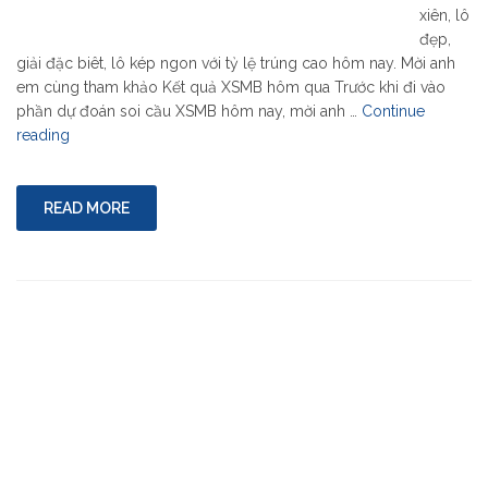
xiên, lô
đẹp,
giải đặc biêt, lô kép ngon với tỷ lệ trúng cao hôm nay. Mời anh
em cùng tham khảo Kết quả XSMB hôm qua Trước khi đi vào
phần dự đoán soi cầu XSMB hôm nay, mời anh …
Continue
"Dự
reading
đoán
XSMB
17/3
READ MORE
–
Soi
cầu
xổ
số
XSMB
ngày
17/3/2026"