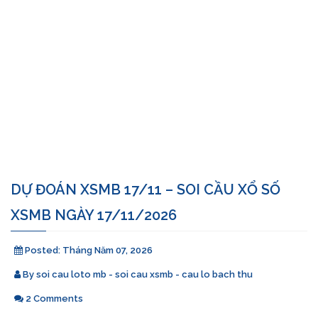
DỰ ĐOÁN XSMB 17/11 – SOI CẦU XỔ SỐ
XSMB NGÀY 17/11/2026
Posted:
Tháng Năm 07, 2026
By
soi cau loto mb - soi cau xsmb - cau lo bach thu
2 Comments