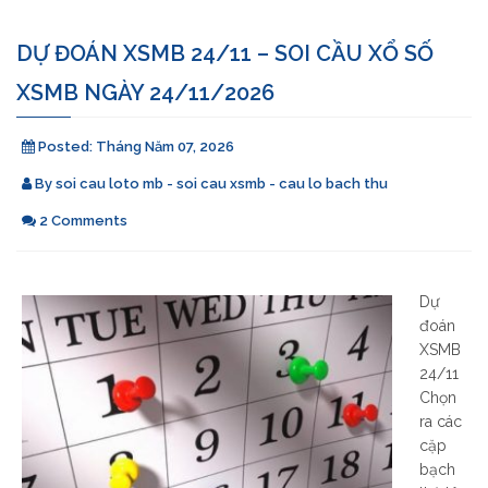
DỰ ĐOÁN XSMB 24/11 – SOI CẦU XỔ SỐ
XSMB NGÀY 24/11/2026
Posted:
Tháng Năm 07, 2026
By
soi cau loto mb - soi cau xsmb - cau lo bach thu
2 Comments
Dự
đoán
XSMB
24/11
Chọn
ra các
cặp
bạch