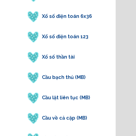
Xổ số điện toán 6x36
Xổ số điện toán 123
Xổ số thần tài
Cầu bạch thủ (MB)
Cầu lật liên tục (MB)
Cầu về cả cặp (MB)