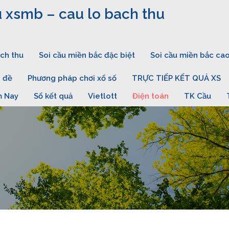
u xsmb – cau lo bach thu
ach thu
Soi cầu miền bắc đặc biệt
Soi cầu miền bắc ca
ô đề
Phương pháp chơi xổ số
TRỰC TIẾP KẾT QUẢ XS
m Nay
Sổ kết quả
Vietlott
Điện toán
TK Cầu