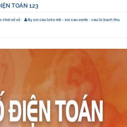
IỆN TOÁN 123
 chơi xổ số
By
soi cau loto mb - soi cau xsmb - cau lo bach thu