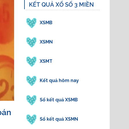
KẾT QUẢ XỔ SỐ 3 MIỀN
XSMB
XSMN
XSMT
Kết quả hôm nay
Sổ kết quả XSMB
oán
Sổ kết quả XSMN