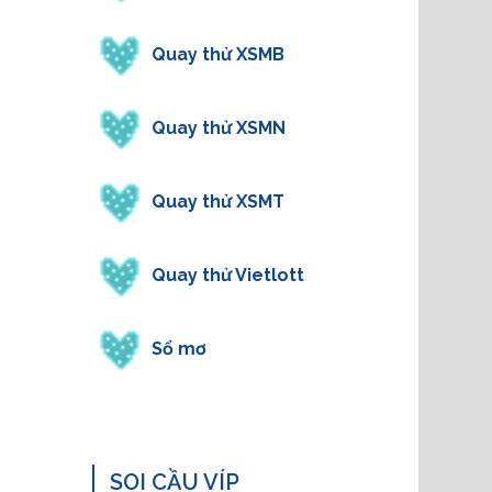
Quay thử XSMB
Quay thử XSMN
Quay thử XSMT
Quay thử Vietlott
Sổ mơ
SOI CẦU VÍP