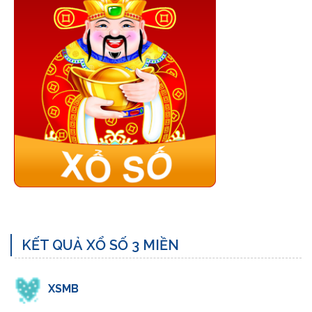
KẾT QUẢ XỔ SỐ 3 MIỀN
XSMB