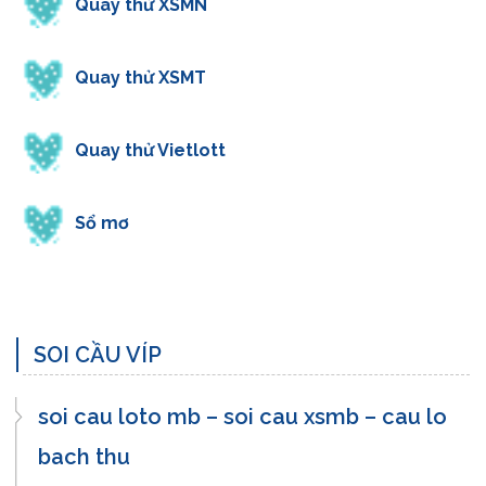
Quay thử XSMN
Quay thử XSMT
Quay thử Vietlott
Sổ mơ
SOI CẦU VÍP
soi cau loto mb – soi cau xsmb – cau lo
bach thu