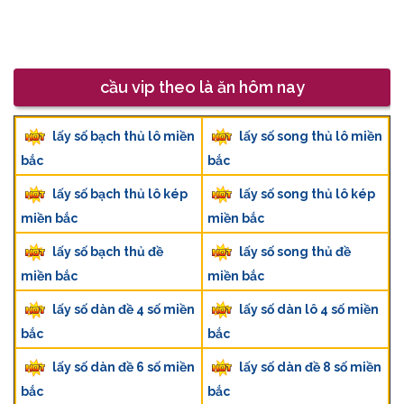
cầu vip theo là ăn hôm nay
lấy số bạch thủ lô miền
lấy số song thủ lô miền
bắc
bắc
lấy số bạch thủ lô kép
lấy số song thủ lô kép
miền bắc
miền bắc
lấy số bạch thủ đề
lấy số song thủ đề
miền bắc
miền bắc
lấy số dàn đề 4 số miền
lấy số dàn lô 4 số miền
bắc
bắc
lấy số dàn đề 6 số miền
lấy số dàn đề 8 số miền
bắc
bắc