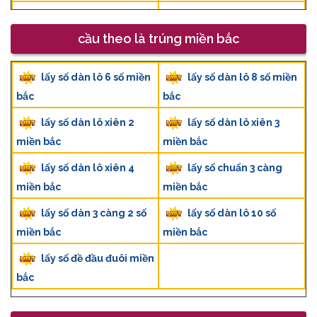
lấy số dàn đề 10 số
lấy số bạch thủ lô 2
miền bắc
nháy miền bắc
cầu theo là trúng miền bắc
lấy số dàn lô 6 số miền
lấy số dàn lô 8 số miền
bắc
bắc
lấy số dàn lô xiên 2
lấy số dàn lô xiên 3
miền bắc
miền bắc
lấy số dàn lô xiên 4
lấy số chuẩn 3 càng
miền bắc
miền bắc
lấy số dàn 3 càng 2 số
lấy số dàn lô 10 số
miền bắc
miền bắc
lấy số đề đầu đuôi miền
bắc