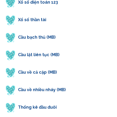
Xổ số điện toán 123
Xổ số thần tài
Cầu bạch thủ (MB)
Cầu lật liên tục (MB)
Cầu về cả cặp (MB)
Cầu về nhiều nháy (MB)
Thống kê đầu đuôi