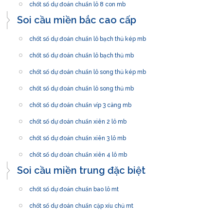
chốt số dự đoán chuẩn lô 8 con mb
Soi cầu miền bắc cao cấp
chốt số dự đoán chuẩn lô bạch thủ kép mb
chốt số dự đoán chuẩn lô bạch thủ mb
chốt số dự đoán chuẩn lô song thủ kép mb
chốt số dự đoán chuẩn lô song thủ mb
chốt số dự đoán chuẩn víp 3 càng mb
chốt số dự đoán chuẩn xiên 2 lô mb
chốt số dự đoán chuẩn xiên 3 lô mb
chốt số dự đoán chuẩn xiên 4 lô mb
Soi cầu miền trung đặc biệt
chốt số dự đoán chuẩn bao lô mt
chốt số dự đoán chuẩn cặp xíu chủ mt