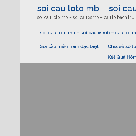
soi cau loto mb – soi ca
soi cau loto mb – soi cau xsmb – cau lo bach thu
soi cau loto mb – soi cau xsmb – cau lo b
Soi cầu miền nam đặc biệt
Chia sẻ số l
Kết Quả Hô