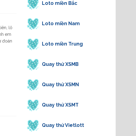
Loto miền Bắc
Loto miền Nam
ên, lô
anh em
ự đoán
Loto miền Trung
Quay thử XSMB
Quay thử XSMN
Quay thử XSMT
Quay thử Vietlott