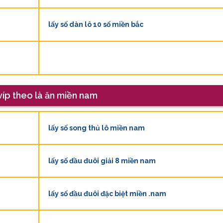
lấy số dàn lô 10 số miền bắc
víp theo là ăn miền nam
lấy số song thủ lô miền nam
lấy số đầu đuôi giải 8 miền nam
lấy số đầu đuôi đặc biệt miền .nam