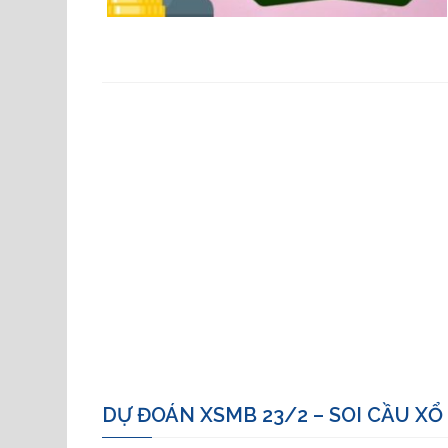
DỰ ĐOÁN XSMB 23/2 – SOI CẦU XỔ