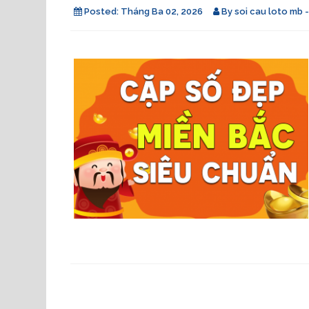
Posted:
Tháng Ba 02, 2026
By
soi cau loto mb 