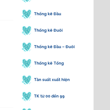
Thống kê Đầu
Thống kê Đuôi
Thống kê Đầu – Đuôi
Thống kê Tổng
Tần suất xuất hiện
TK từ 00 đến 99