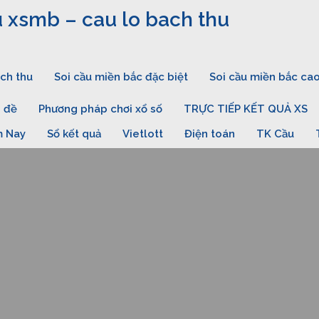
u xsmb – cau lo bach thu
ach thu
Soi cầu miền bắc đặc biệt
Soi cầu miền bắc ca
ô đề
Phương pháp chơi xổ số
TRỰC TIẾP KẾT QUẢ XS
m Nay
Sổ kết quả
Vietlott
Điện toán
TK Cầu