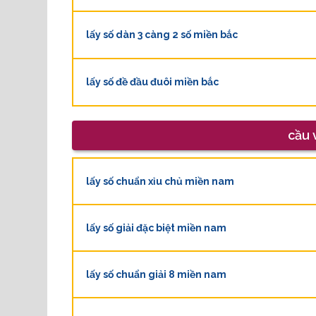
lấy số dàn 3 càng 2 số miền bắc
lấy số đề đầu đuôi miền bắc
cầu 
lấy số chuẩn xỉu chủ miền nam
lấy số giải đặc biệt miền nam
lấy số chuẩn giải 8 miền nam