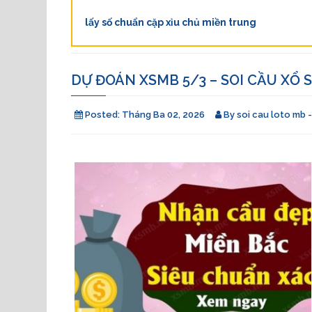
lấy số chuẩn cặp xỉu chủ miền trung
DỰ ĐOÁN XSMB 5/3 – SOI CẦU XỔ 
Posted:
Tháng Ba 02, 2026
By
soi cau loto mb 