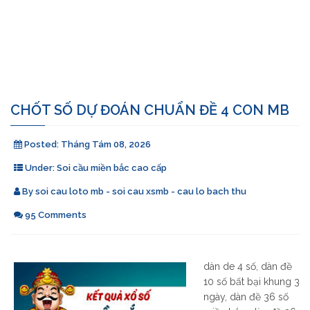
CHỐT SỐ DỰ ĐOÁN CHUẨN ĐỀ 4 CON MB
Posted:
Tháng Tám 08, 2026
Under:
Soi cầu miền bắc cao cấp
By
soi cau loto mb - soi cau xsmb - cau lo bach thu
95 Comments
dàn de 4 số, dàn đề
10 số bất bại khung 3
ngày, dàn đề 36 số