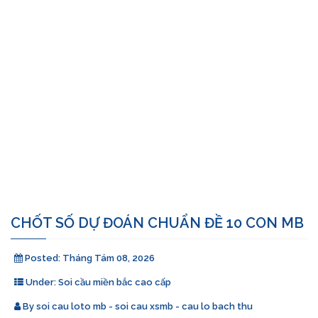
CHỐT SỐ DỰ ĐOÁN CHUẨN ĐỀ 10 CON MB
Posted:
Tháng Tám 08, 2026
Under:
Soi cầu miền bắc cao cấp
By
soi cau loto mb - soi cau xsmb - cau lo bach thu