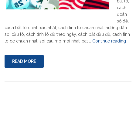
bat lo,
cách
đoán
số đề,
cách bắt lô chính xác nhất, cach tinh lo chuan nhat, hướng dẫn
soi cầu lô, cách tính lô đề theo ngày, cách bắt đầu đề, cach tinh
"chốt
lo de chuan nhat, soi cau mb moi nhat, bat …
Continue reading
số
dự
đoán
READ MORE
chuẩ
đề
bạch
thủ
mb"