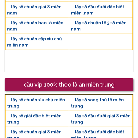
lấy số chuẩn giải 8 miền
lấy số đầu đuôi đặc biệt
nam
miền .nam
lấy số chuẩn bao lô miền
lấy số chuẩn lô 3 số miền
nam
nam
lấy số chuẩn cặp xỉu chủ
miền nam
cầu vip 100% theo là ăn miền trung
lấy số chuẩn xỉu chủ miền
lấy số song thủ lô miền
trung
trung
lấy số giải đặc biệt miền
lấy số đầu đuôi giải 8 miền
trung
trung
lấy số chuẩn giải 8 miền
lấy số đầu đuôi đặc biệt
trung
miền .trung