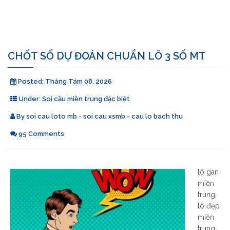
CHỐT SỐ DỰ ĐOÁN CHUẨN LÔ 3 SỐ MT
Posted:
Tháng Tám 08, 2026
Under:
Soi cầu miền trung đặc biệt
By
soi cau loto mb - soi cau xsmb - cau lo bach thu
95 Comments
lô gan
miền
trung,
lô đẹp
miền
trung