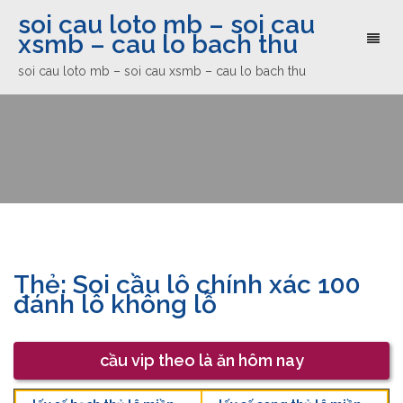
soi cau loto mb – soi cau
xsmb – cau lo bach thu
Toggl
naviga
soi cau loto mb – soi cau xsmb – cau lo bach thu
Thẻ:
Soi cầu lô chính xác 100
đánh lô không lỗ
cầu vip theo là ăn hôm nay