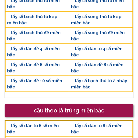
lấy số bạch thủ lô miền
lấy số song thủ lô miền
bắc
bắc
lấy số bạch thủ lô kép
lấy số song thủ lô kép
miền bắc
miền bắc
lấy số bạch thủ đề miền
lấy số song thủ đề miền
bắc
bắc
lấy số dàn đề 4 số miền
lấy số dàn lô 4 số miền
bắc
bắc
lấy số dàn đề 6 số miền
lấy số dàn đề 8 số miền
bắc
bắc
lấy số dàn đề 10 số miền
lấy số bạch thủ lô 2 nháy
bắc
miền bắc
cầu theo là trúng miền bắc
lấy số dàn lô 6 số miền
lấy số dàn lô 8 số miền
bắc
bắc