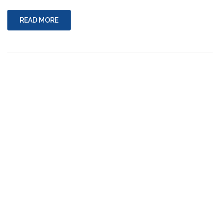
dự
đoán
READ MORE
chuẩn
đề
10
con
mb"