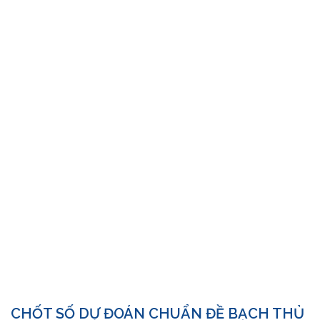
CHỐT SỐ DỰ ĐOÁN CHUẨN ĐỀ BẠCH THỦ