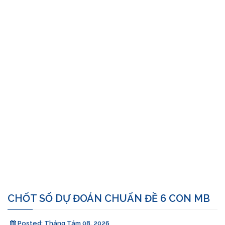
CHỐT SỐ DỰ ĐOÁN CHUẨN ĐỀ 6 CON MB
Posted:
Tháng Tám 08, 2026