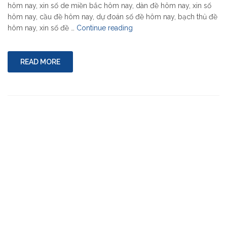
hôm nay, xin số de miền bắc hôm nay, dàn đề hôm nay, xin số
hôm nay, cầu đề hôm nay, dự đoán số đề hôm nay, bạch thủ đề
"chốt
hôm nay, xin số đề …
Continue reading
số
dự
đoán
READ MORE
chuẩn
đề
6
con
mb"